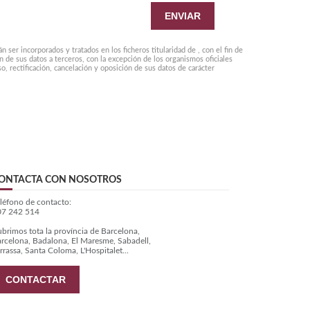
ENVIAR
er incorporados y tratados en los ficheros titularidad de , con el fin de
n de sus datos a terceros, con la excepción de los organismos oficiales
, rectificación, cancelación y oposición de sus datos de carácter
ONTACTA CON NOSOTROS
léfono de contacto:
07 242 514
brimos tota la proví­ncia de Barcelona,
rcelona, Badalona, El Maresme, Sabadell,
rrassa, Santa Coloma, L'Hospitalet...
CONTACTAR