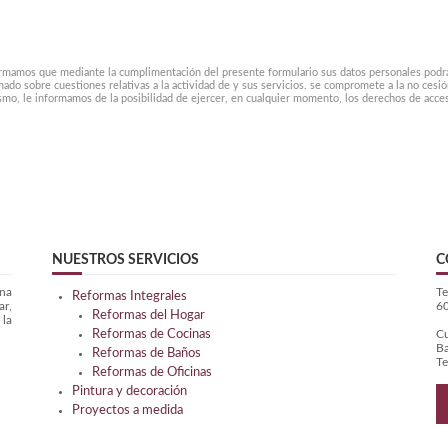
formamos que mediante la cumplimentación del presente formulario sus datos personales podrán s
mado sobre cuestiones relativas a la actividad de y sus servicios. se compromete a la no cesió
smo, le informamos de la posibilidad de ejercer, en cualquier momento, los derechos de acceso
NUESTROS SERVICIOS
C
na
Te
Reformas Integrales
ar,
6
Reformas del Hogar
 la
Reformas de Cocinas
Cu
Ba
Reformas de Baños
Te
Reformas de Oficinas
Pintura y decoración
Proyectos a medida