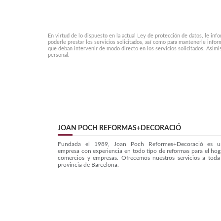
En virtud de lo dispuesto en la actual Ley de protección de datos, le in
poderle prestar los servicios solicitados, así como para mantenerle infor
que deban intervenir de modo directo en los servicios solicitados. Asimi
personal.
JOAN POCH REFORMAS+DECORACIÓ
Fundada el 1989, Joan Poch Reformes+Decoració es u
empresa con experiencia en todo tipo de reformas para el hog
comercios y empresas. Ofrecemos nuestros servicios a toda
provincia de Barcelona.