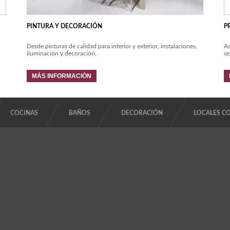
PINTURA Y DECORACIÓN
P
Desde pinturas de calidad para interior y exterior, instalaciones,
As
iluminación y decoración.
se
MÁS INFORMACIÓN
COCINAS
BAÑOS
DECORACIÓN
LOCALES C